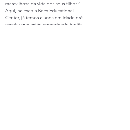
maravilhosa da vida dos seus filhos? 
Aqui, na escola Bees Educational 
Center, já temos alunos em idade pré-
escolar que estão aprendendo inglês 
em aulas lúdicas com brincadeiras, 
músicas, jogos e contação de histórias 
na língua inglesa. Não perca mais 
tempo e venha conhecer a nossa 
escola! Esperamos vocês ♥
Ver tudo
Posts recentes