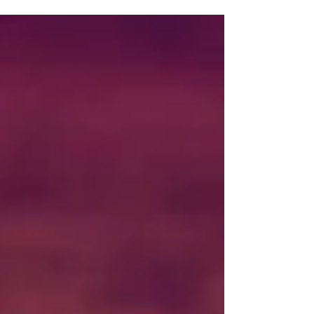
pais em oferecer maiores e melhores
oportunidades aos filhos. Queremos que eles
tenham um mundo de possibilidades e sabemos
que isso só será possível através de uma educação
de qualidade. Aquilo que não foi aprendido na
infância será cobrado mais cedo ou mais tarde,
por isso muitos adultos e adolescentes estão cada
vez mais atarefados, admin