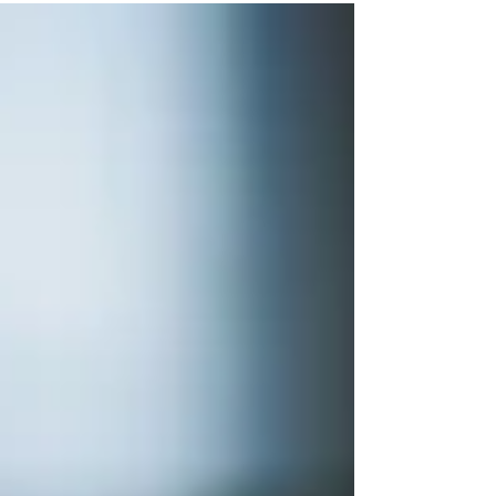
não literal, fazendo com que a tradução ao pé da
letra tenha zero sentido. Mas antes que você
comece a acusar o inglês de dificultar a sua vida
perceba que idioms ou expressões idiomáticas
existem em todos os idiomas portanto nós
também temos uma